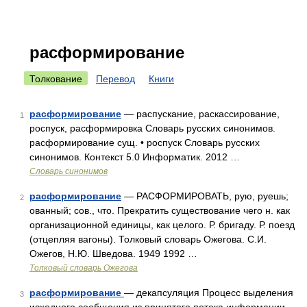
расформирование
Толкование
Перевод
Книги
расформирование
— распускание, раскассирование,
1
роспуск, расформировка Словарь русских синонимов.
расформирование сущ. • роспуск Словарь русских
синонимов. Контекст 5.0 Информатик. 2012 …
Словарь синонимов
расформирование
— РАСФОРМИРОВАТЬ, рую, руешь;
2
ованный; сов., что. Прекратить существование чего н. как
организационной единицы, как целого. Р. бригаду. Р. поезд
(отцепляя вагоны). Толковый словарь Ожегова. С.И.
Ожегов, Н.Ю. Шведова. 1949 1992 …
Толковый словарь Ожегова
расформирование
— декапсуляция Процесс выделения
3