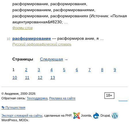
расформирование, расформирования,
расформированием, расформированиями,
расформировании, расформированиях (Источник: «Полная
акцентуированная&#8230; …
Формы слов
расформирование
— расформиров ание, я …
10
Русский орфографический словарь
Страницы
Следующая
→
1
2
3
4
5
6
7
8
9
10
11
12
13
© Академик, 2000-2026
18+
Обратная связь:
Техподдержка
,
Реклама на сайте
👣 Путешествия
Экспорт словарей на сайты
, сделанные на PHP,
Joomla,
Drupal,
WordPress, MODx.