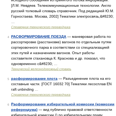
исходного сообщения из принятого потока информации.
[Л.М. Невдяев. Телекоммуникационные технологии. Англо
русский толковый словарь справочник. Под редакцией Ю.М.
Горностаева. Москва, 2002] Тематики электросвязь,&#8230;
…
Справочник технического переводчика
РАСФОРМИРОВАНИЕ ПОЕЗДА
— маневровая работа по
4
рассортировке (расстановке) вагонов по отдельным путям
сортировочного парка в соответствии со специализацией
этих путей и назначением вагонов. Опыт работы
составителя стахановца К. Краснова и др. показал, что
одновременно с&#8230; …
Технический железнодорожный словарь
расформирование плота
— Разъединение плота на его
5
составные части. [ГОСТ 16032 70] Тематики лесосплав EN
raft unbinding …
Справочник технического переводчика
Расформирование избирательной комиссии (комиссии
6
референдума)
— вид публично правовой ответственности
избирательной комиссии () по избирательному праву.